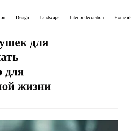
ion
Design
Landscape
Interior decoration
Home id
рушек для
лать
 для
ной жизни