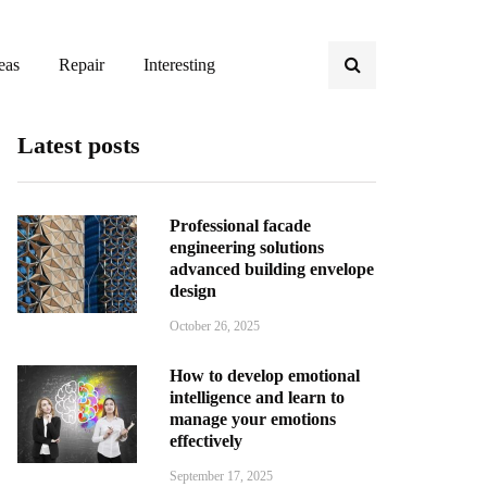
eas
Repair
Interesting
Latest posts
Professional facade
engineering solutions
advanced building envelope
design
October 26, 2025
How to develop emotional
intelligence and learn to
manage your emotions
effectively
September 17, 2025