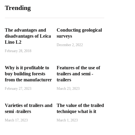
Trending
The advantages and
Conducting geological
disadvantages of Leica
surveys
Lino L2
December 2, 2022
February 28, 2018
Why is it profitable to
Features of the use of
buy building forests
trailers and semi -
from the manufacturer
trailers
February 27, 2023
March 23, 2023
Varieties of trailers and
The value of the trailed
semi -trailers
technique what is it
March 17, 2023
March 1, 2023